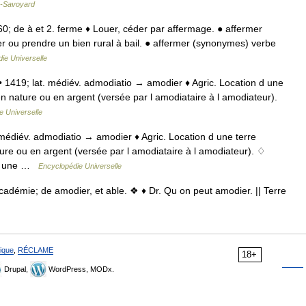
s-Savoyard
260; de à et 2. ferme ♦ Louer, céder par affermage. ● affermer
er ou prendre un bien rural à bail. ● affermer (synonymes) verbe
ie Universelle
 • 1419; lat. médiév. admodiatio → amodier ♦ Agric. Location d une
n nature ou en argent (versée par l amodiataire à l amodiateur).
e Universelle
t. médiév. admodiatio → amodier ♦ Agric. Location d une terre
re ou en argent (versée par l amodiataire à l amodiateur). ♢
e d une …
Encyclopédie Universelle
adémie; de amodier, et able. ❖ ♦ Dr. Qu on peut amodier. || Terre
ique
,
RÉCLAME
18+
Drupal,
WordPress, MODx.