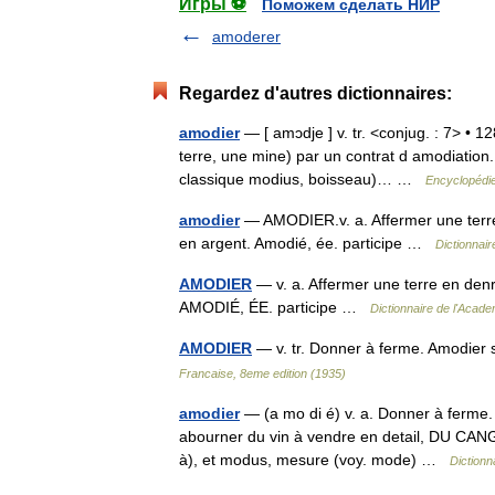
Игры ⚽
Поможем сделать НИР
amoderer
Regardez d'autres dictionnaires:
amodier
— [ amɔdje ] v. tr. <conjug. : 7> • 
terre, une mine) par un contrat d amodiation. 
classique modius, boisseau)… …
Encyclopédie
amodier
— AMODIER.v. a. Affermer une terre e
en argent. Amodié, ée. participe …
Dictionnai
AMODIER
— v. a. Affermer une terre en denr
AMODIÉ, ÉE. participe …
Dictionnaire de l'Acad
AMODIER
— v. tr. Donner à ferme. Amodier 
Francaise, 8eme edition (1935)
amodier
— (a mo di é) v. a. Donner à ferm
abourner du vin à vendre en detail, DU CA
à), et modus, mesure (voy. mode) …
Dictionn