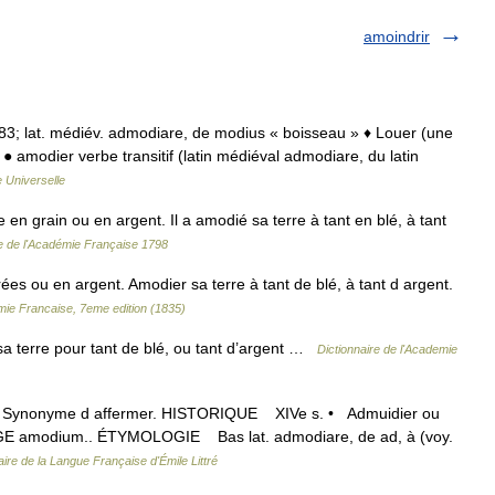
amoindrir
1283; lat. médiév. admodiare, de modius « boisseau » ♦ Louer (une
● amodier verbe transitif (latin médiéval admodiare, du latin
 Universelle
n grain ou en argent. Il a amodié sa terre à tant en blé, à tant
re de l'Académie Française 1798
ées ou en argent. Amodier sa terre à tant de blé, à tant d argent.
emie Francaise, 7eme edition (1835)
sa terre pour tant de blé, ou tant d’argent …
Dictionnaire de l'Academie
e. Synonyme d affermer. HISTORIQUE XIVe s. • Admuidier ou
NGE amodium.. ÉTYMOLOGIE Bas lat. admodiare, de ad, à (voy.
aire de la Langue Française d'Émile Littré