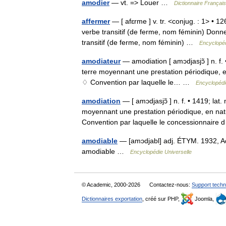
amodier
— vt. => Louer …
Dictionnaire Françai
affermer
— [ afɛrme ] v. tr. <conjug. : 1> • 1
verbe transitif (de ferme, nom féminin) Donn
transitif (de ferme, nom féminin) …
Encyclopéd
amodiateur
— amodiation [ amɔdjasjɔ̃ ] n. f.
terre moyennant une prestation périodique, e
♢ Convention par laquelle le… …
Encyclopédi
amodiation
— [ amɔdjasjɔ̃ ] n. f. • 1419; la
moyennant une prestation périodique, en natu
Convention par laquelle le concessionnair
amodiable
— [amɔdjabl] adj. ÉTYM. 1932, Ac
amodiable …
Encyclopédie Universelle
© Academic, 2000-2026
Contactez-nous:
Support techn
Dictionnaires exportation
, créé sur PHP,
Joomla,