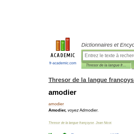
Dictionnaires et Ency
fr-academic.com
Thresor de la langue françoyse
Thresor de la langue françoy
amodier
amodier
Amodier
,
voyez
Admodier
.
Thresor
de
la
langue
françoyse
.
Jean
Nicot
.